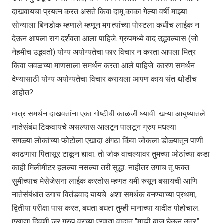
दाखवायचा प्रयत्न करत असते किवा दामू काका गेल्या वर्षी माझ्या
सोन्याला बिनडोक म्हणाले म्हणून मग त्यांच्या पोस्टला कधीच लाईक न
देऊन आपला राग दर्शवता आला पाहिजे. ग्रुपमध्ये वाद उद्भवल्यास (जो
नेहमीच उद्भवतो) योग्य अयोग्यतेचा फार विचार न करता आपला मित्र
किंवा जवळच्या माणसाला समर्थन करता आले पाहिजे. कारण समर्थन
देण्यासाठी योग्य अयोग्यतेचा विचार करायला आपण काय संत थोडीच
आहोत?
मात्र समर्थन दाखवतांना एका गोष्टीची काळजी घ्यावी. खऱ्या आयुष्यातले
नातेसंबंध टिकवायचे असल्यास आलटून पालटून ग्रुप मधल्या
सगळ्या लोकांच्या फोटोला एखादा अंगठा किंवा जोकला डोळ्यातून पाणी
काढणारा पितासूर टाकून द्यावा. तो जोक वाचल्यावर तुमच्या ओठांच्या कडा
काही मिलीमीटर हलल्या नसल्या तरी सुद्धा. नाहीतर उगाच तू फक्त
सुमीच्याच मेसेजेसना लाईक करतोस म्हणत यमी रुसून बसायची आणि
नातेसंबंधांत उगाच वितंडवाद यायचे. अशा समर्थक बनण्याच्या प्रथमा,
द्वितीया परीक्षा पास करत, बघता बघता तुम्ही मानाच्या यादीत पोहोचाल.
एखाद्या दिवशी जर ग्रुप वरच्या एखाद्या वादात “माझी बाजू घेऊन उतर”