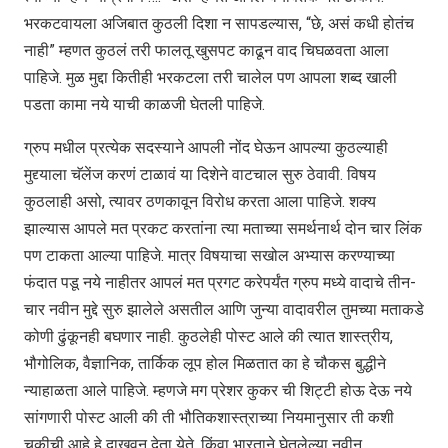
भरकटवायला अजिबात कुठली दिशा न सापडल्यास, “छे, असं कधी होतंच
नाही” म्हणत कुठलं तरी फालतू खुसपट काढून वाद चिघळवता आला
पाहिजे. मुळ मुद्दा कितीही भरकटला तरी चालेल पण आपला शब्द खाली
पडता कामा नये याची काळजी घेतली पाहिजे.
ग्रुप मधील प्रत्येक सदस्याने आपली नोंद घेऊन आपल्या कुठल्याही
मुद्द्याला चॅलेंज करणं टाळावं या दिशेने वाटचाल सुरु ठेवावी. विषय
कुठलाही असो, त्यावर ठणकावून विरोध करता आला पाहिजे. शक्य
झाल्यास आपले मत प्रकट करतांना त्या मताच्या समर्थनार्थ दोन चार लिंक
पण टाकता आल्या पाहिजे. मात्र विषयाचा सखोल अभ्यास करण्याच्या
फंदात पडू नये नाहीतर आपलं मत प्रगट करेपर्यंत ग्रुप मध्ये वादाचे तीन-
चार नवीन मुद्दे सुरु झालेले असतील आणि जुन्या वादावरील तुमच्या मताकडे
कोणी ढुंकूनही बघणार नाही. कुठलेही पोस्ट आले की त्यात शास्त्रीय,
भौगोलिक, वैज्ञानिक, तार्किक लूप होल मिळतात का हे चौकस बुद्धीने
न्याहाळता आले पाहिजे. म्हणजे मग प्रेशर कुकर ची शिट्टी होऊ देऊ नये
सांगणारी पोस्ट आली की ती भौतिकशास्त्राच्या नियमानुसार ती कशी
चुकीची आहे हे दाखवून देता येते. किंवा भारताने घेतलेल्या नवीन