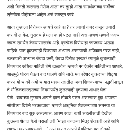
अशी विनंती करणारा मेसेज आला तर तुम्ही आता समर्थकांच्या सर्वोच्च
श्रेणीला पोहोचला आहेत असे समजून जावे.
आता तुम्हाला विरोधक व्हायचे आहे का? तर त्याची कंबर कसून तयारी
करावी लागेल. नुसतंच हे मला काही पटलं नाही असं म्हणणं म्हणजे जवळ
जवळ समर्थन केल्यासारखंच आहे. प्रत्येक विरोध हा जाज्वल्य असला
पाहिजे. यात कुठल्याही विषयाचा अभ्यास असण्याची अजिबात गरज नाही,
उलटपक्षी अभ्यास जेवढा कमी, तेवढा विरोध प्रखर! त्यामुळे कुठल्याही
विषयावर अधिक माहिती घेणे टाळावेच. म्हणजे मग ऐकीव माहितीच्या आधारे,
आडमुठे धोरण घेऊन वाद घालणे सोपे जाते. मग प्रेशर कुकरच्या शिट्या
करणं योग्य की अयोग्य यात महाभारतातील अन्न शिजवण्याच्या पद्धतीपासून
ते भौतिकशास्त्राच्या नियमांपर्यंत कुठल्याही मुद्द्याचा आधार घेता
येतो. वादाच्या मुद्द्यात आपले ज्ञान तोकडे पडत असल्यास मुद्दा आपल्या
सोयीच्या दिशेने भरकटवावा. म्हणजे आधुनिक शेतकऱ्याच्या समस्या या
विषयावर वाद सुरु असल्यास, आपण स्वतः कधी सहलीसाठी देखील
कुठल्या शेतात गेलो नसलो तरी “माझा जवळचा मित्र शेतकरी आहे आणि
त्याच्या म्हणण्याप्रमाणे ….” असं म्हणत आपले वैयक्तिक मत ठोकावे.