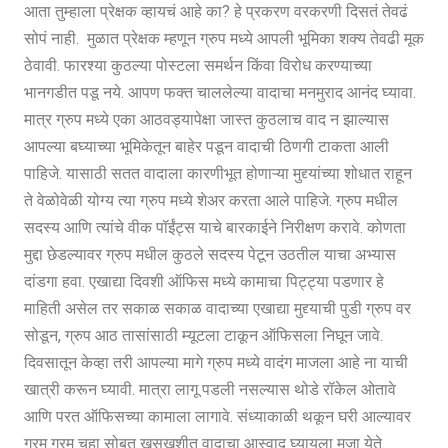
आता तुम्हाला प्रेक्षक व्हायचं आहे का? हे प्रकरण वरकरणी दिसतं तेवढं
सोपं नाही. मुळात प्रेक्षक म्हणून ग्रुप मध्ये आपली भूमिका शक्य तेवढी मूक
ठेवावी. फारश्या कुठल्या पोस्टला समर्थन किंवा विरोध करण्याच्या
भानगडीत पडू नये. आपण फक्त चाललेल्या वादाचा मनमुराद आनंद घ्यावा.
मात्र ग्रुप मध्ये एका आठवड्यापेक्षा जास्त कुठलाच वाद न झाल्यास
आपल्या बघ्याच्या भूमिकेतून बाहेर पडून वादाची ठिणगी टाकता आली
पाहिजे. यासाठी सतत वादाला कारणीभूत होणाऱ्या मुद्द्यांच्या शोधात राहून
ते वेळोवेळी योग्य त्या ग्रुप मध्ये शेअर करता आले पाहिजे. ग्रुप मधील
सदस्य आणि त्यांचे वीक पॉईंट्स याचे बारकाईने निरीक्षण करावे. कोणता
मुद्दा छेडल्यावर ग्रुप मधील कुठले सदस्य पेटून उठतील याचा अभ्यास
दांडगा हवा. एखाद्या दिवशी ऑफिस मध्ये कामाचा पिट्ट्या पडणार हे
माहिती असेल तर सकाळ सकाळ वादाच्या एखाद्या मुद्द्याची पुडी ग्रुप वर
सोडून, ग्रुप आठ तासांसाठी म्यूटला टाकून ऑफिसला निघून जावे.
दिवसातून केव्हा तरी आपल्या मागे ग्रुप मध्ये वादंग माजला आहे ना याची
खात्री करून घ्यावी. मात्रा लागू पडली नसल्यास थोडे रॉकेल ओतावे
आणि परत ऑफिसच्या कामाला लागावे. संध्याकाळी थकून घरी आल्यावर
गरम गरम चहा सोबत खुसखुशीत वादाचा आस्वाद घ्यायला मजा येते.