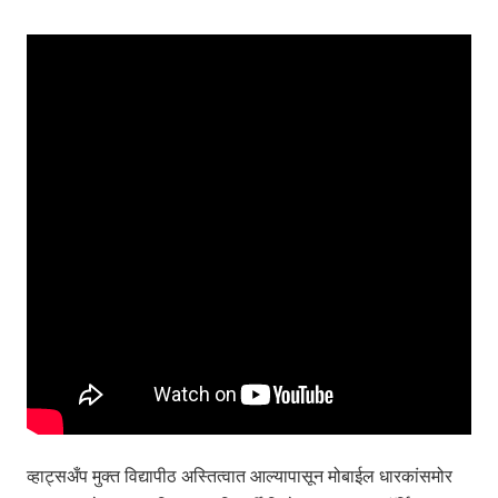
व्हाट्सअँप मुक्त विद्यापीठ अस्तित्वात आल्यापासून मोबाईल धारकांसमोर