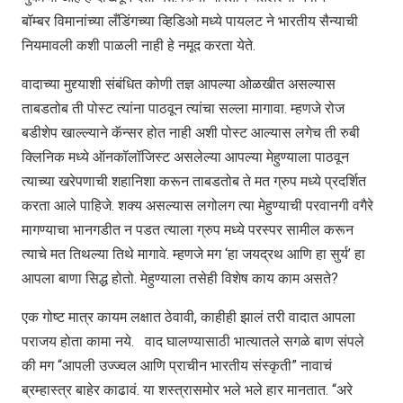
बॉम्बर विमानांच्या लँडिंगच्या व्हिडिओ मध्ये पायलट ने भारतीय सैन्याची
नियमावली कशी पाळली नाही हे नमूद करता येते.
वादाच्या मुद्द्याशी संबंधित कोणी तज्ञ आपल्या ओळखीत असल्यास
ताबडतोब ती पोस्ट त्यांना पाठवून त्यांचा सल्ला मागावा. म्हणजे रोज
बडीशेप खाल्ल्याने कॅन्सर होत नाही अशी पोस्ट आल्यास लगेच ती रुबी
क्लिनिक मध्ये ऑनकॉलॉजिस्ट असलेल्या आपल्या मेहुण्याला पाठवून
त्याच्या खरेपणाची शहानिशा करून ताबडतोब ते मत ग्रुप मध्ये प्रदर्शित
करता आले पाहिजे. शक्य असल्यास लगोलग त्या मेहुण्याची परवानगी वगैरे
मागण्याचा भानगडीत न पडत त्याला ग्रुप मध्ये परस्पर सामील करून
त्याचे मत तिथल्या तिथे मागावे. म्हणजे मग ‘हा जयद्रथ आणि हा सुर्य’ हा
आपला बाणा सिद्ध होतो. मेहुण्याला तसेही विशेष काय काम असते?
एक गोष्ट मात्र कायम लक्षात ठेवावी, काहीही झालं तरी वादात आपला
पराजय होता कामा नये. वाद घालण्यासाठी भात्यातले सगळे बाण संपले
की मग “आपली उज्ज्वल आणि प्राचीन भारतीय संस्कृती” नावाचं
ब्रम्हास्त्र बाहेर काढावं. या शस्त्रासमोर भले भले हार मानतात. “अरे