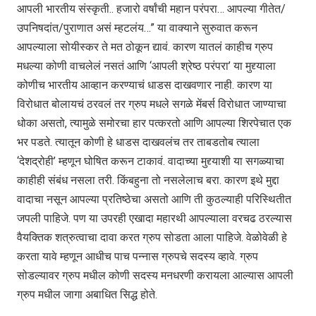
आपली भारतीय संस्कृती.. हजारो वर्षांची महान परंपरा… आपल्या गीतेत/
उपनिषदांत/पुराणात असं म्हटलंय…” या वाक्याने सुरुवात करून
आपल्याला सोयीस्कर ते मत ठोकून द्यावं. कारण यातलं काहीच ग्रुप
मधल्या कोणी वाचलेलं नसतं आणि ‘आपली श्रेष्ठ परंपरा’ या मुद्द्याला
कोणीच भारतीय आव्हान करण्याचं धाडस दाखवणार नाही. कारण या
विरोधात बोलायचं ठरवलं तर ग्रुप मधले सगळे मेंबर्स विरोधात जाण्याचा
धोका असतो, त्यामुळे समोरचा हार पत्करतो आणि आपल्या शिरपेचात एक
भर पडते. त्यातून कोणी हे धाडस दाखवलंच तर ताबडतोब त्याला
‘देशद्रोही’ म्हणून घोषित करून टाकावं. वादाच्या मुद्द्याशी या सगळ्याचा
काहीही संबंध नसला तरी. किंबहुना तो नसलेलाच बरा. कारण इथे मुद्दा
वादाचा नसून आपल्या प्रतिष्ठेचा असतो आणि ती कुठल्याही परिस्थितीत
जपली पाहिजे. पण या उपरही एखादा महारथी आपल्याला वरचढ ठरल्यास
वैयक्तिक शत्रुत्वाचा दावा करत ग्रुप सोडता आला पाहिजे. वेळोवेळी हे
करता यावे म्हणून आधीच पाच पन्नास ग्रुपचे सदस्य व्हावे. ग्रुप
सोडल्यावर ग्रुप मधील कोणी सदस्य मनधरणी करायला आल्यास आपली
ग्रुप मधील जागा अबाधित सिद्ध होते.