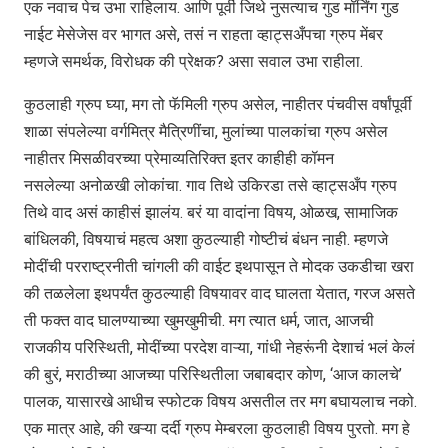
एक नवाच पेच उभा राहिलाय. आणि पूर्वी जिथे नुसत्याच गुड मॉर्निंग गुड
नाईट मेसेजेस वर भागत असे, तसं न राहता व्हाट्सअँपचा ग्रुप मेंबर
म्हणजे समर्थक, विरोधक की प्रेक्षक? असा सवाल उभा राहीला.
कुठलाही ग्रुप घ्या, मग तो फॅमिली ग्रुप असेल, नाहीतर पंचवीस वर्षांपूर्वी
शाळा संपलेल्या वर्गमित्र मैत्रिणींचा, मुलांच्या पालकांचा ग्रुप असेल
नाहीतर मिसळीवरच्या प्रेमाव्यतिरिक्त इतर काहीही कॉमन
नसलेल्या अनोळखी लोकांचा. गाव तिथे उकिरडा तसे व्हाट्सअँप ग्रुप
तिथे वाद असं काहीसं झालंय. बरं या वादांना विषय, ओळख, सामाजिक
बांधिलकी, विषयाचं महत्व अशा कुठल्याही गोष्टीचं बंधन नाही. म्हणजे
मोदींची परराष्ट्रनीती चांगली की वाईट इथपासून ते मोदक उकडीचा खरा
की तळलेला इथपर्यंत कुठल्याही विषयावर वाद घालता येतात, गरज असते
ती फक्त वाद घालण्याच्या खुमखुमीची. मग त्यात धर्म, जात, आजची
राजकीय परिस्थिती, मोदींच्या परदेश वाऱ्या, गांधी नेहरूंनी देशाचं भलं केलं
की बुरं, मराठीच्या आजच्या परिस्थितीला जबाबदार कोण, ‘आज कालचे’
पालक, यासारखे आधीच स्फोटक विषय असतील तर मग बघायलाच नको.
एक मात्र आहे, की खऱ्या दर्दी ग्रुप मेम्बरला कुठलाही विषय पुरतो. मग हे