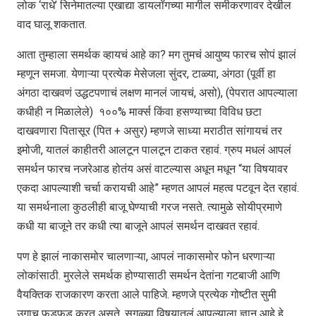
लोक ‘राधे’ सिनेमातल्या एखाद्या डायलॉगच्या मागील समीकरणावर देखील
वाद घालू शकतात.
आता तुम्हाला समर्थक व्हायचं आहे का? मग तुमचं आयुष्य फारच सोपं झालं
म्हणून समजा. येणाऱ्या प्रत्येक मेसेजला सुंदर, टाळ्या, अंगठा (पूर्वी हा
अंगठा दाखवणं उद्धटपणाचं लक्षण मानलं जायचं, असो), (पेपरात आपल्याला
कधीही न मिळालेले) १००% मार्क्स किंवा हसण्याच्या विविध छटा
दाखवणारा पितासूर (पित + असुर) म्हणजे साध्या मराठीत सांगायचं तर
इमोजी, यातलं काहीतरी आलटून पालटून टाकत रहावं. ग्रुप मधलं आपलं
समर्थन फारच नजरेआड होतंय असं वाटल्यास अधून मधून “या विषयावर
एकदा आपल्याशी चर्चा करायची आहे” म्हणत आपलं महत्व पटवून देत रहावं.
या समर्थनाला कुठलीही बाजू घेण्याची गरज नसते. त्यामुळे सोयीप्रमाणे
कधी या बाजूने तर कधी त्या बाजूने आपलं समर्थन दाखवत रहावं.
पण हे झालं नाकासमोर चालणाऱ्या, आपलं नाकासमोर फोन धरणाऱ्या
लोकांसाठी. मुरलेले समर्थक होण्यासाठी समर्थन देतांना गटबाजी आणि
वैयक्तिक राजकारण करता आले पाहिजे. म्हणजे प्रत्येक गोष्टीत सुमी
उगाच फुडफूड करत असते, सगळ्या विषयातलं आपल्याला ज्ञान आहे हे