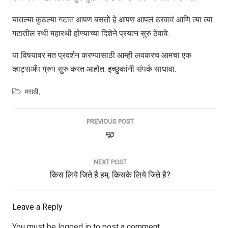
यातल्या कुठल्या गटात आपण बसतो हे आपण आपलं ठरवावं आणि त्या त्या
गटातील रथी महारथी होण्याच्या दिशेने प्रयत्न सुरु ठेवावे.
या विषयावर मत प्रदर्शन करण्यासाठी आम्ही लवकरच आमचा एक
व्हाट्सअँप ग्रुप सुरु करत आहोत. इच्छुकांनी संपर्क साधावा.
मराठी
Post
navigation
PREVIOUS POST
Previous
मूठ
Post:
NEXT POST
Next
किस लिये जिते है हम, किसके लिये जिते है?
Post:
Leave a Reply
You must be
logged in
to post a comment.