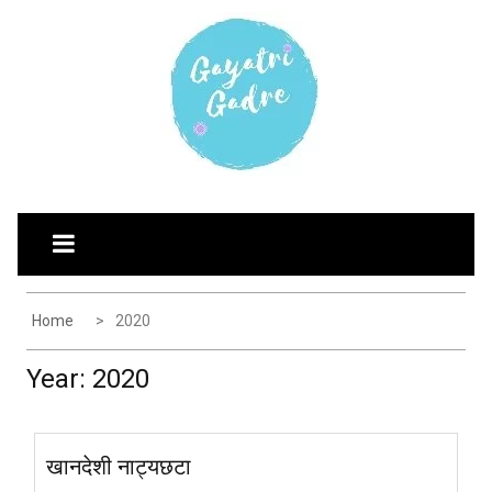
Skip
G
Explore the world through my eyes
to
AYATRI'S BLOG
content
Home
2020
Year:
2020
खानदेशी नाट्यछटा