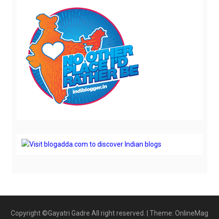
Copyright ©Gayatri Gadre All right reserved.
|
Theme: OnlineMag