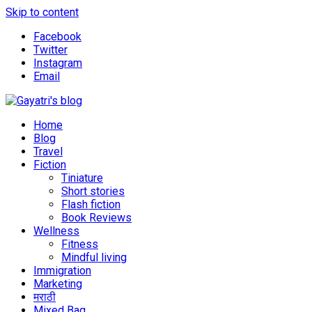
Skip to content
Facebook
Twitter
Instagram
Email
Explore the world through my eyes
Gayatri's blog
Home
Blog
Travel
Fiction
Tiniature
Short stories
Flash fiction
Book Reviews
Wellness
Fitness
Mindful living
Immigration
Marketing
मराठी
Mixed Bag