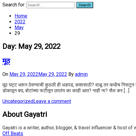
Search for:
Home
2022
May
29
Day:
May 29, 2022
मूठ
On
May 29, 2022
May 29, 2022
By
admin
मूठ घट्ट धरून ठेवण्याची कुठली ही धडपड, कशासाठी? वाळू तर कधीच निसटून ग
डोकावून बघ, बोटांच्या फटीतून उरलंय का काही आत? नाही ना? सैल कर […]
Uncategorized
Leave a comment
About Gayatri
Gayatri is a writer, author, blogger, & travel influencer & host 
Off Beats
.